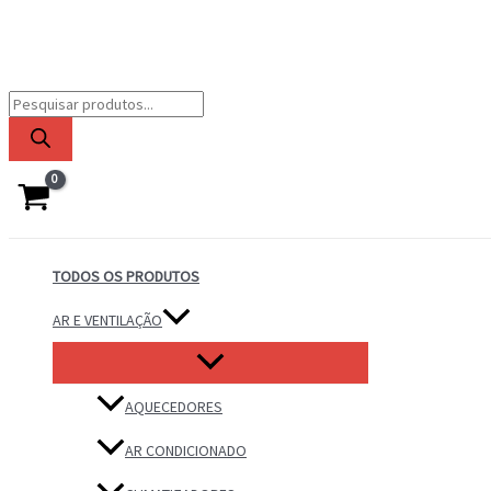
Ir
para
o
conteúdo
Pesquisar
produtos
TODOS OS PRODUTOS
AR E VENTILAÇÃO
AQUECEDORES
AR CONDICIONADO