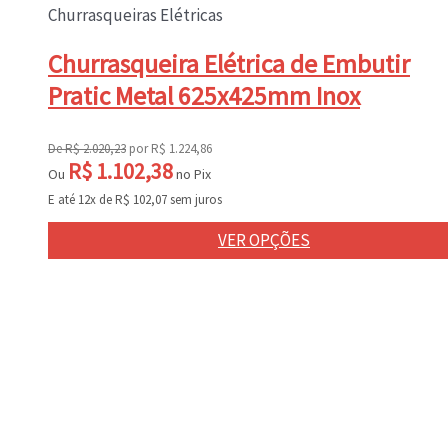
Este
Churrasqueiras Elétricas
produto
tem
Churrasqueira Elétrica de Embutir
várias
Pratic Metal 625x425mm Inox
variantes.
As
opções
De
R$
2.020,23
por
R$
1.224,86
R$
1.102,38
podem
Ou
no Pix
ser
E até 12x de
R$
102,07
sem juros
escolhidas
na
VER OPÇÕES
página
do
produto