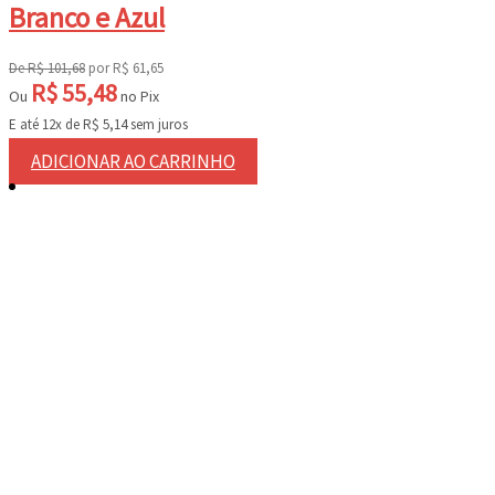
Branco e Azul
De
R$
101,68
por
R$
61,65
R$
55,48
Ou
no Pix
E até 12x de
R$
5,14
sem juros
ADICIONAR AO CARRINHO