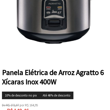
Panela Elétrica de Arroz Agratto 6
Xícaras Inox 400W
10% de desconto no pix
Até 46% de desconto
De
R$
272,07
por
R$
164,95