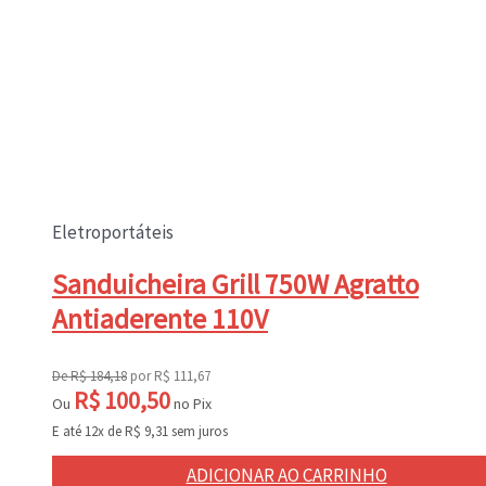
Eletroportáteis
Sanduicheira Grill 750W Agratto
Antiaderente 110V
De
R$
184,18
por
R$
111,67
R$
100,50
Ou
no Pix
E até 12x de
R$
9,31
sem juros
ADICIONAR AO CARRINHO