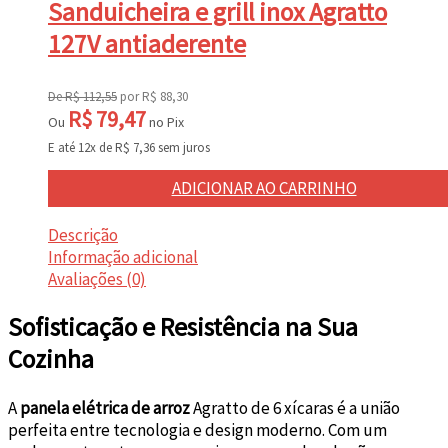
Sanduicheira e grill inox Agratto
127V antiaderente
De
R$
112,55
por
R$
88,30
R$
79,47
Ou
no Pix
E até 12x de
R$
7,36
sem juros
ADICIONAR AO CARRINHO
Descrição
Informação adicional
Avaliações (0)
Sofisticação e Resistência na Sua
Cozinha
A
panela elétrica de arroz
Agratto de 6 xícaras é a união
perfeita entre tecnologia e design moderno. Com um