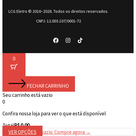
LCG Eletro © 2016−2026. Todos os direitos reservados.
CNPJ: 12.003.107/0001-72
0
FECHAR CARRINHO
Seu carrinho está vazio
0
Confira nossa loja para ver o que está disponível
Total
Total
R$
0,00
do
Seu carrinho está vazio. Compre agora →
VER OPÇÕES