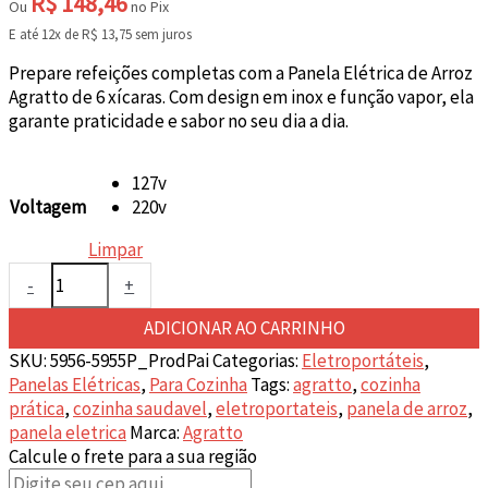
R$
148,46
Ou
no Pix
E até 12x de
R$
13,75
sem juros
Prepare refeições completas com a Panela Elétrica de Arroz
Agratto de 6 xícaras. Com design em inox e função vapor, ela
garante praticidade e sabor no seu dia a dia.
127v
Voltagem
220v
Limpar
Panela
-
+
Elétrica
de
ADICIONAR AO CARRINHO
Arroz
SKU:
5956-5955P_ProdPai
Categorias:
Eletroportáteis
,
Agratto
Panelas Elétricas
,
Para Cozinha
Tags:
agratto
,
cozinha
6
prática
,
cozinha saudavel
,
eletroportateis
,
panela de arroz
,
Xícaras
panela eletrica
Marca:
Agratto
Inox
Calcule o frete para a sua região
400W