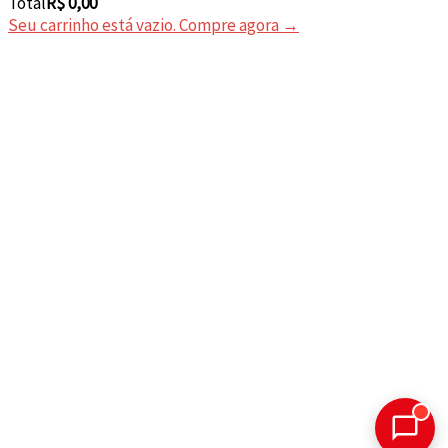
Total
Total
R$
0,00
do
Seu carrinho está vazio. Compre agora →
carrinho: