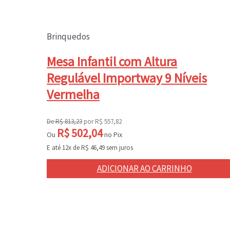
Brinquedos
Mesa Infantil com Altura
Regulável Importway 9 Níveis
Vermelha
De
R$
813,23
por
R$
557,82
R$
502,04
Ou
no Pix
E até 12x de
R$
46,49
sem juros
ADICIONAR AO CARRINHO