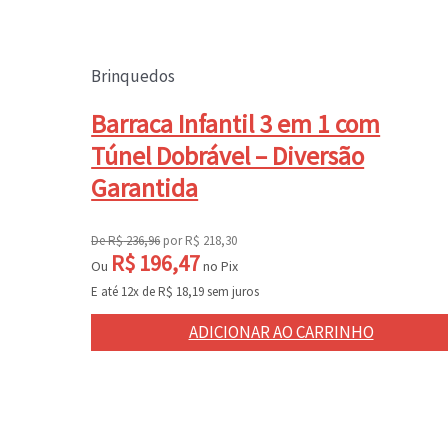
Brinquedos
Barraca Infantil 3 em 1 com
Túnel Dobrável – Diversão
Garantida
De
R$
236,96
por
R$
218,30
R$
196,47
Ou
no Pix
E até 12x de
R$
18,19
sem juros
ADICIONAR AO CARRINHO