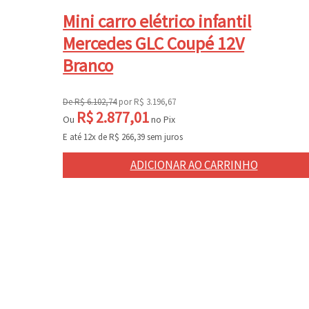
Mini carro elétrico infantil
Mercedes GLC Coupé 12V
Branco
De
R$
6.102,74
por
R$
3.196,67
R$
2.877,01
Ou
no Pix
E até 12x de
R$
266,39
sem juros
ADICIONAR AO CARRINHO