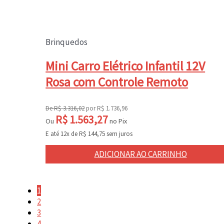
Brinquedos
Mini Carro Elétrico Infantil 12V
Rosa com Controle Remoto
De
R$
3.316,02
por
R$
1.736,96
R$
1.563,27
Ou
no Pix
E até 12x de
R$
144,75
sem juros
ADICIONAR AO CARRINHO
1
2
3
4