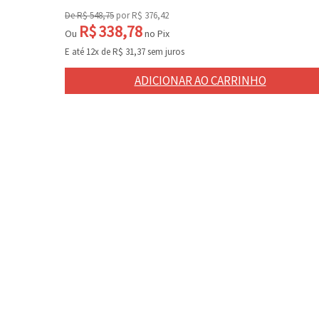
De
R$
548,75
por
R$
376,42
R$
338,78
Ou
no Pix
E até 12x de
R$
31,37
sem juros
ADICIONAR AO CARRINHO