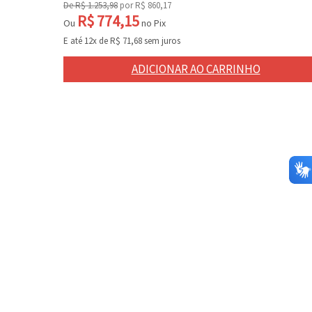
De
R$
1.253,98
por
R$
860,17
R$
774,15
Ou
no Pix
E até 12x de
R$
71,68
sem juros
ADICIONAR AO CARRINHO